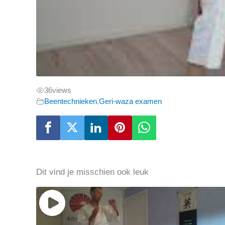
36
views
Beentechnieken
,
Geri-waza examen
Dit vind je misschien ook leuk