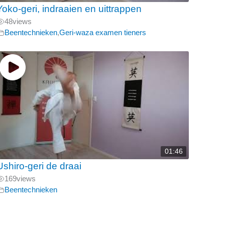
Yoko-geri, indraaien en uittrappen
48
views
Beentechnieken
,
Geri-waza examen tieners
01:46
Ushiro-geri de draai
169
views
Beentechnieken