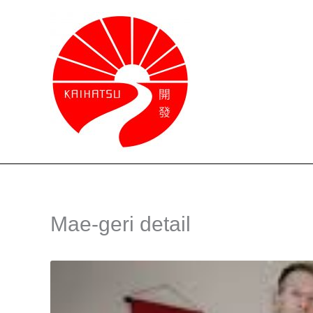
Ga
naar
de
inhoud
Mae-geri detail