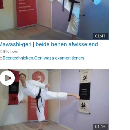
01:47
Mawashi-geri | beide benen afwisselend
61
views
Beentechnieken
,
Geri-waza examen tieners
01:16