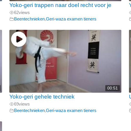
Yoko-geri trappen naar doel recht voor je
62
views
Beentechnieken
,
Geri-waza examen tieners
00:51
Yoko-geri gehele techniek
69
views
Beentechnieken
,
Geri-waza examen tieners