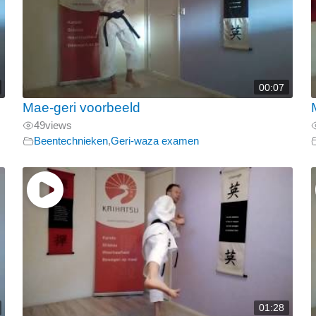
00:07
Mae-geri voorbeeld
49
views
Beentechnieken
,
Geri-waza examen
01:28