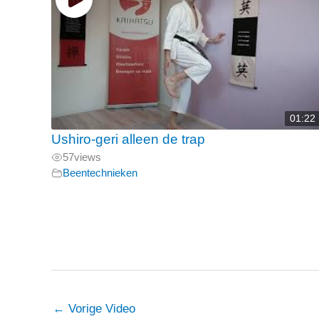
01:22
Ushiro-geri alleen de trap
57
views
Beentechnieken
←
Vorige Video