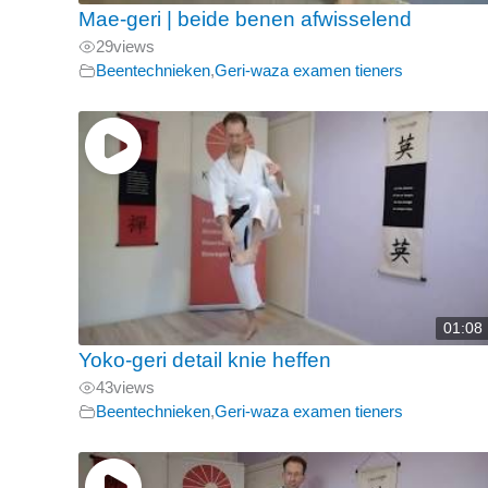
Mae-geri | beide benen afwisselend
29
views
Beentechnieken
,
Geri-waza examen tieners
01:08
Yoko-geri detail knie heffen
43
views
Beentechnieken
,
Geri-waza examen tieners