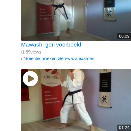
00:09
Mawashi-geri voorbeeld
89
views
Beentechnieken
,
Geri-waza examen
01:24