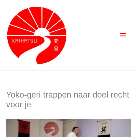
Ga
Hoof
naar
de
inhoud
Yoko-geri trappen naar doel recht
voor je