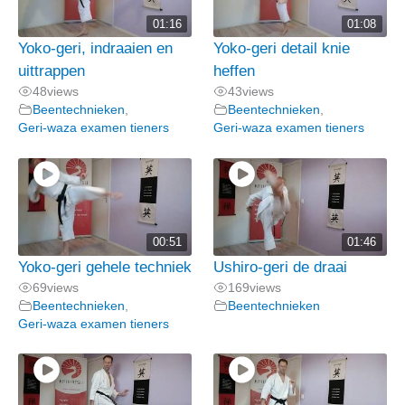
01:16
01:08
Yoko-geri, indraaien en
Yoko-geri detail knie
uittrappen
heffen
48
views
43
views
Beentechnieken
,
Beentechnieken
,
Geri-waza examen tieners
Geri-waza examen tieners
00:51
01:46
Yoko-geri gehele techniek
Ushiro-geri de draai
69
views
169
views
Beentechnieken
,
Beentechnieken
Geri-waza examen tieners