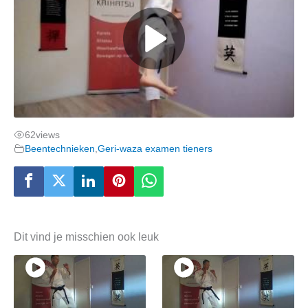
62
views
Beentechnieken
,
Geri-waza examen tieners
Dit vind je misschien ook leuk