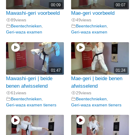
00:09
00:07
Mawashi-geri voorbeeld
Mae-geri voorbeeld
89
views
49
views
Beentechnieken
,
Beentechnieken
,
Geri-waza examen
Geri-waza examen
01:47
01:24
Mawashi-geri | beide
Mae-geri | beide benen
benen afwisselend
afwisselend
61
views
29
views
Beentechnieken
,
Beentechnieken
,
Geri-waza examen tieners
Geri-waza examen tieners